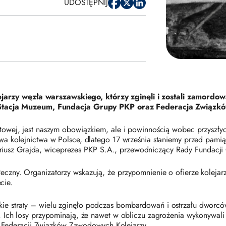
UDOSTĘPNIJ
jarzy węzła warszawskiego, którzy zginęli i zostali zamordowa
Stacja Muzeum, Fundacja Grupy PKP oraz Federacja Związk
wiatowej, jest naszym obowiązkiem, ale i powinnością wobec przyszł
ictwa kolejnictwa w Polsce, dlatego 17 września staniemy przed pam
riusz Grajda, wiceprezes PKP S.A., przewodniczący Rady Fundacji
ołeczny. Organizatorzy wskazują, że przypomnienie o ofierze koleja
cie.
kie straty – wielu zginęło podczas bombardowań i ostrzału dworców
ta. Ich losy przypominają, że nawet w obliczu zagrożenia wykonywali
 Federacji Związków Zawodowych Kolejarzy.