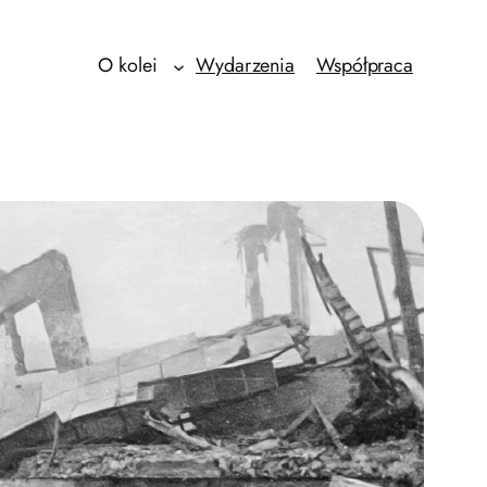
O kolei
Wydarzenia
Współpraca