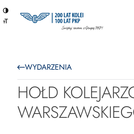
Przejdź
do
treści
WYDARZENIA
HOŁD KOLEJAR
WARSZAWSKIE