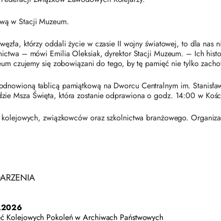
ową w Stacji Muzeum.
zła, którzy oddali życie w czasie II wojny światowej, to dla nas ni
ictwa – mówi Emilia Oleksiak, dyrektor Stacji Muzeum. – Ich histo
zeum czujemy się zobowiązani do tego, by tę pamięć nie tylko zac
 odnowioną tablicą pamiątkową na Dworcu Centralnym im. Stanisł
ie Msza Święta, która zostanie odprawiona o godz. 14:00 w Kości
k kolejowych, związkowców oraz szkolnictwa branżowego. Organizat
ARZENIA
.2026
ć Kolejowych Pokoleń w Archiwach Państwowych