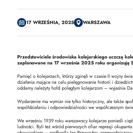
17 WRZEŚNIA, 2025
WARSZAWA
Przedstawiciele środowiska kolejarskiego uczczą kole
zaplanowane na 17 września 2025 roku organizują 
Pamięć o kolejarzach, którzy zginęli w czasie II wojny ś
działania mające na celu pielęgnowanie historii i dziedz
oddamy należyty hołd poległym kolejarzom – wyjaśnia Da
Wydarzenie ma wymiar nie tylko historyczny, ale także sp
współdziałaniu i odpowiedzialności we współczesnym świe
We wrześniu 1939 roku warszawscy kolejarze ponieśli cięż
ludności. Byli też wśród pierwszych ofiar represji okupan
obowiązkiem – podkreśla Jan Przywoźny, przewodniczący