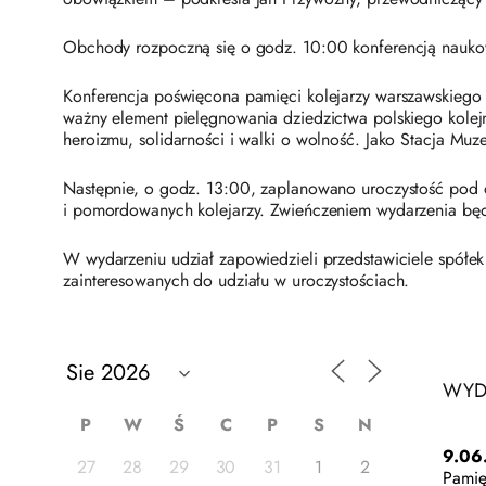
Obchody rozpoczną się o godz. 10:00 konferencją nauk
Konferencja poświęcona pamięci kolejarzy warszawskiego wę
ważny element pielęgnowania dziedzictwa polskiego kolejn
heroizmu, solidarności i walki o wolność. Jako Stacja Mu
Następnie, o godz. 13:00, zaplanowano uroczystość pod
i pomordowanych kolejarzy. Zwieńczeniem wydarzenia będz
W wydarzeniu udział zapowiedzieli przedstawiciele spółe
zainteresowanych do udziału w uroczystościach.
WYD
P
W
Ś
C
P
S
N
9.06
27
28
29
30
31
1
2
Pamię