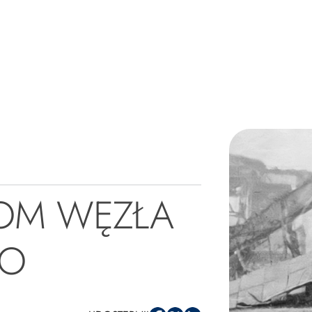
ZOM WĘZŁA
GO