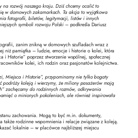
ały na rozwój naszego kraju. Dziś chcemy ocalić to
ą się w domowych zakamarkach. Ta akcja to wyjątkowa
fotografii, biletów, legitymacji, listów i innych
ejszych symboli rozwoju Polski
– podkreśla Dariusz
iografii, zanim znikną w domowych szufladach wraz z
iż pamiątka – ludzie, emocje i historie o kolei, która
 i Historie” poprzez stworzenie wspólnej, społecznej
racowników kolei, ich rodzin oraz pasjonatów kolejnictwa.
 Miejsca i Historie”, przypominamy nie tylko bogaty
ść podróży koleją i wierzymy, że miliony pasażerów mają
ch” zachęcamy do rodzinnych rozmów, odkrywania
 pamięć o minionych pokoleniach, ale również inspirowała
zy stanu zachowania. Mogą to być m.in. dokumenty,
, a także rodzinne wspomnienia i relacje związane z koleją.
kazać lokalnie – w placówce najbliższej miejscu