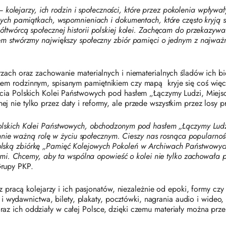
i – kolejarzy, ich rodzin i społeczności, które przez pokolenia wpływ
nnych pamiątkach, wspomnieniach i dokumentach, które często kryj
wórcą społecznej historii polskiej kolei. Zachęcam do przekazywania 
em stwórzmy największy społeczny zbiór pamięci o jednym z najważni
rzach oraz zachowanie materialnych i niematerialnych śladów ich b
 rodzinnym, spisanym pamiętnikiem czy mapą kryje się coś więcej n
cia Polskich Kolei Państwowych pod hasłem „Łączymy Ludzi, Miejsca
nie tylko przez daty i reformy, ale przede wszystkim przez losy p
olskich Kolei Państwowych, obchodzonym pod hasłem „Łączymy Ludzi,
miennie ważną rolę w życiu społecznym. Cieszy nas rosnąca popularno
olską zbiórkę „Pamięć Kolejowych Pokoleń w Archiwach Państwowy
riami. Chcemy, aby ta wspólna opowieść o kolei nie tylko zachowała
rupy PKP.
raz pracą kolejarzy i ich pasjonatów, niezależnie od epoki, formy c
i i wydawnictwa, bilety, plakaty, pocztówki, nagrania audio i wideo
z ich oddziały w całej Polsce, dzięki czemu materiały można prze