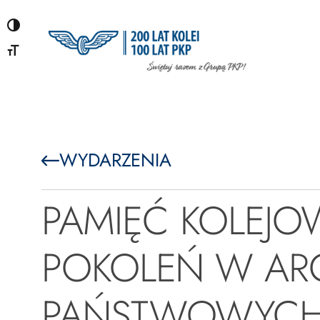
Przejdź
do
treści
WYDARZENIA
PAMIĘĆ KOLEJ
POKOLEŃ W AR
PAŃSTWOWYC