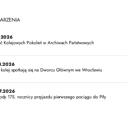
ARZENIA
.2026
ć Kolejowych Pokoleń w Archiwach Państwowych
8.2026
 i kolej spotkają się na Dworcu Głównym we Wrocławiu
7.2026
dy 175. rocznicy przyjazdu pierwszego pociągu do Piły
7.2026
na historia kolei i nagradzany film „Pociągi”