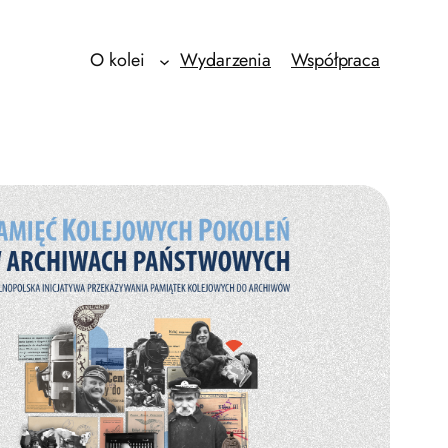
O kolei
Wydarzenia
Współpraca