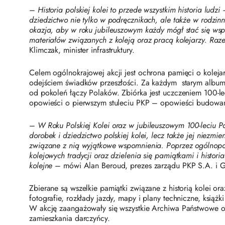
–
Historia polskiej kolei to przede wszystkim historia ludz
dziedzictwo nie tylko w podręcznikach, ale także w rodzi
okazja, aby w roku jubileuszowym każdy mógł stać się współt
materiałów związanych z koleją oraz pracą kolejarzy. Raz
Klimczak, minister infrastruktury.
Celem ogólnokrajowej akcji jest ochrona pamięci o koleja
odejściem świadków przeszłości. Za każdym starym albumem
od pokoleń łączy Polaków. Zbiórka jest uczczeniem 100-le
opowieści o pierwszym stuleciu PKP – opowieści budowanej 
–
W Roku Polskiej Kolei oraz w jubileuszowym 100-leciu P
dorobek i dziedzictwo polskiej kolei, lecz także jej niez
związane z nią wyjątkowe wspomnienia. Poprzez ogólnop
kolejowych tradycji oraz dzielenia się pamiątkami i histo
kolejne
– mówi Alan Beroud, prezes zarządu PKP S.A. i G
Zbierane są wszelkie pamiątki związane z historią kolei o
fotografie, rozkłady jazdy, mapy i plany techniczne, książk
W akcję zaangażowały się wszystkie Archiwa Państwowe ora
zamieszkania darczyńcy.