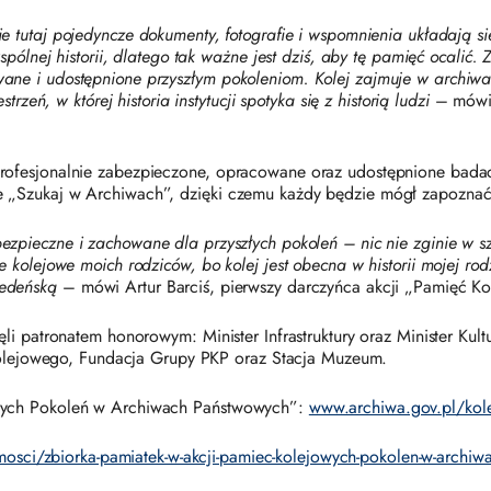
 tutaj pojedyncze dokumenty, fotografie i wspomnienia układają si
wspólnej historii, dlatego tak ważne jest dziś, aby tę pamięć ocal
ne i udostępnione przyszłym pokoleniom. Kolej zajmuje w archiwac
rzeń, w której historia instytucji spotyka się z historią ludzi
– mówi 
ofesjonalnie zabezpieczone, opracowane oraz udostępnione badacz
„Szukaj w Archiwach”, dzięki czemu każdy będzie mógł zapoznać s
zpieczne i zachowane dla przyszłych pokoleń – nic nie zginie w sz
 kolejowe moich rodziców, bo kolej jest obecna w historii mojej rod
iedeńską
– mówi Artur Barciś, pierwszy darczyńca akcji „Pamięć 
li patronatem honorowym: Minister Infrastruktury oraz Minister Kul
 Kolejowego, Fundacja Grupy PKP oraz Stacja Muzeum.
owych Pokoleń w Archiwach Państwowych”:
www.archiwa.gov.pl/kol
omosci/zbiorka-pamiatek-w-akcji-pamiec-kolejowych-pokolen-w-archi