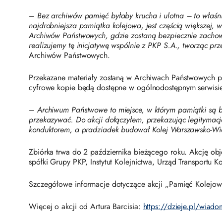
–
Bez archiwów pamięć byłaby krucha i ulotna – to właśnie
najdrobniejsza pamiątka kolejowa, jest częścią większej, 
Archiwów Państwowych, gdzie zostaną bezpiecznie zachowa
realizujemy tę inicjatywę wspólnie z PKP S.A., tworząc przest
Archiwów Państwowych.
Przekazane materiały zostaną w Archiwach Państwowych pr
cyfrowe kopie będą dostępne w ogólnodostępnym serwisie 
–
Archiwum Państwowe to miejsce, w którym pamiątki są be
przekazywać. Do akcji dołączyłem, przekazując legitymacje
konduktorem, a pradziadek budował Kolej Warszawsko-W
Zbiórka trwa do 2 października bieżącego roku. Akcję obję
spółki Grupy PKP, Instytut Kolejnictwa, Urząd Transportu
Szczegółowe informacje dotyczące akcji „Pamięć Kolej
Więcej o akcji od Artura Barcisia:
https://dzieje.pl/wiad