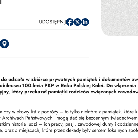
UDOSTĘPNIJ
o udziału w zbiórce prywatnych pamiątek i dokumentów zwią
 jubileuszu 100-lecia PKP w Roku Polskiej Kolei. Do włączenia
ewizyjny, który przekazał pamiątki rodziców związanych zawod
zy wiekowy list z podróży – to tylko niektóre z pamiątek, które kryj
 w Archiwach Państwowych” mogą stać się bezcennym świadectwem 
ystkim historia ludzi – ich pracy, pasji, zawodowej dumy i codzienn
e, oraz o miejscach, które przez dekady były sercem lokalnych społe