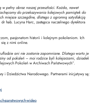
ę w pełny obraz naszej przeszłości. Każda, nawet
ić. Zachęcamy do przekazywania kolejowych pamiątek do
h miejsce szczególne, dlatego z ogromną satysfakcją
dr hab. Lucyna Harc, zastępca naczelnego dyrektora
om, pasjonatom historii i kolejnym pokoleniom. Ich
ię z nimi online.
ufladzie ani nie zostanie zapomniane. Dlatego warto je
ziny od pokoleń – moi rodzice byli kolejarzami, dziadek
Kolejowych Pokoleń w Archiwach Państwowych”.
tury i Dziedzictwa Narodowego. Partnerami inicjatywy są:
ej
wach-panstwowych-wideo