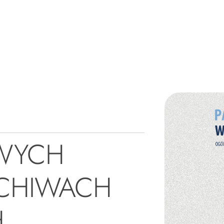
OWYCH
CHIWACH
H