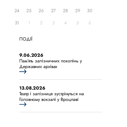
24
25
26
27
28
29
30
31
1
2
3
4
5
6
ПОДІЇ
9.06.2026
Пам’ять залізничних поколінь у
Державних архівах
13.08.2026
Театр і залізниця зустрінуться на
Головному вокзалі у Вроцлаві
25.07.2026
Урочисті заходи з нагоди 175-ї річниці