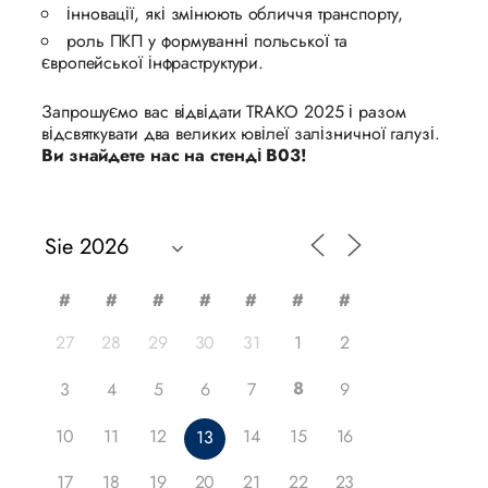
інновації, які змінюють обличчя транспорту,
роль ПКП у формуванні польської та
європейської інфраструктури.
Запрошуємо вас відвідати TRAKO 2025 і разом
відсвяткувати два великих ювілеї залізничної галузі.
Ви знайдете нас на стенді B03!
#
#
#
#
#
#
#
27
28
29
30
31
1
2
8
3
4
5
6
7
9
10
11
12
14
15
16
13
17
18
19
20
21
22
23