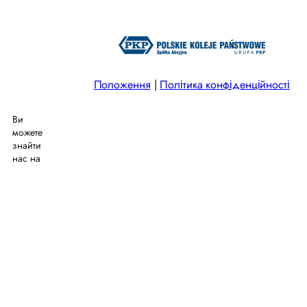
прибуття першого поїзда до Піли
25.07.2026
Сімейна історія залізниці та
Положення
|
Політика конфіденційності
нагороджений фільм „Потяги”
Ви
можете
24.07.2026
знайти
ФОНД „ПАРОВОЗОВНЯ ХАБОВКА”
нас на
10.07.2026
Фестиваль «Гора літератури»
22.06.2026
“По обидва боки екрану, по один бік
розмови”