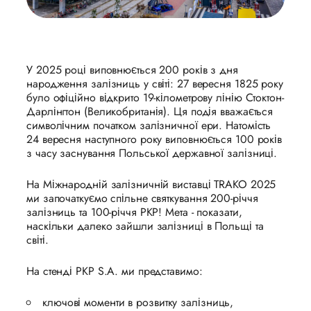
У 2025 році виповнюється 200 років з дня
народження залізниць у світі: 27 вересня 1825 року
було офіційно відкрито 19-кілометрову лінію Стоктон-
Дарлінгтон (Великобританія). Ця подія вважається
символічним початком залізничної ери. Натомість
24 вересня наступного року виповнюється 100 років
з часу заснування Польської державної залізниці.
На Міжнародній залізничній виставці TRAKO 2025
ми започаткуємо спільне святкування 200-річчя
залізниць та 100-річчя PKP! Мета - показати,
наскільки далеко зайшли залізниці в Польщі та
світі.
На стенді PKP S.A. ми представимо:
ключові моменти в розвитку залізниць,