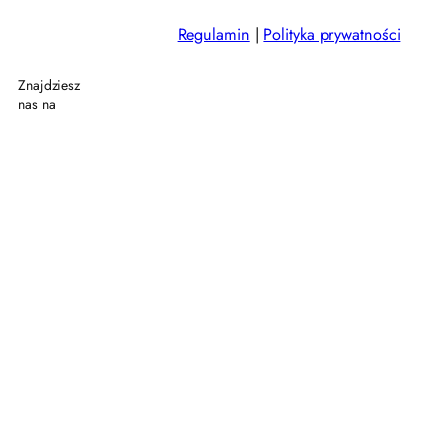
24.07.2026
FUNDACJA „PAROWOZOWNIA
Regulamin
|
Polityka prywatności
CHABÓWKA”
Znajdziesz
nas na
10.07.2026
Festiwal Góry Literatury
22.06.2026
“Po dwóch stronach ekranu, po jednej
stronie rozmowy”
26.06.2026
XXVII Turniej Piłki Nożnej o Puchar Prezesa
PKP S.A. i Prezydenta ZZM
25.06.2026