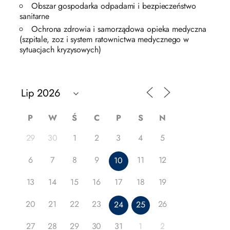
Obszar gospodarka odpadami i bezpieczeństwo
sanitarne
Ochrona zdrowia i samorządowa opieka medyczna
(szpitale, zoz i system ratownictwa medycznego w
sytuacjach kryzysowych)
P
W
Ś
C
P
S
N
29
30
1
2
3
4
5
6
7
8
9
11
12
10
13
14
15
16
17
18
19
20
21
22
23
26
24
25
27
28
29
30
31
1
2