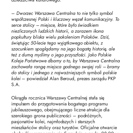
–
Dworzec Warszawa Centralna to nie tylko symbol
współczesnej Polski i kluczowy węzeł komunikacyjny. To
serce stolicy – miejsce, które było świadkiem
niezliczonych ludzkich historii, a zarazem ikona
popkultury bliska wielu pokoleniom Polaków. Dziś,
świętując 50-lecie tego wyjątkowego obiektu, z
szacunkiem spoglądamy na jego bogatą historię, ale
też z dumą myślimy o jego przyszłości. Jako Polskie
Koleje Państwowe dbamy o to, by Warszawa Centralna
zachowała rangę miejsca godnego swojej roli – bramy
do stolicy i jednego z najważniejszych symboli polskie
kolei
– powiedział Alan Beroud, prezes zarządu PKP
S.A.
Okrągła rocznica Warszawy Centralnej stała się
impulsem do przygotowania bogatego programu
jubileuszowego, obejmującego liczne atrakcje dla
szerokiego grona publiczności – podróżnych,
pasjonatów kolei, najmłodszych i starszych
mieszkańców stolicy oraz turystów. Oficjalne otwarcie