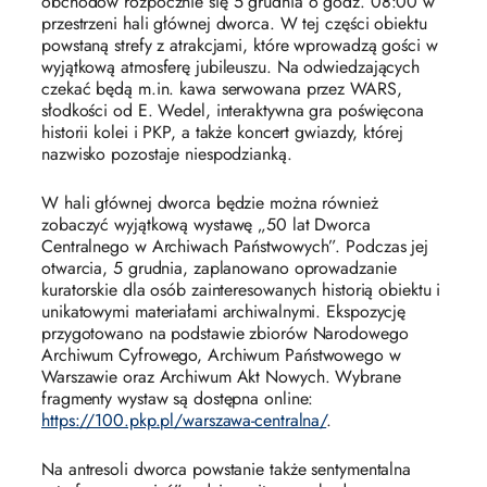
obchodów rozpocznie się 5 grudnia o godz. 08:00 w
przestrzeni hali głównej dworca. W tej części obiektu
powstaną strefy z atrakcjami, które wprowadzą gości w
wyjątkową atmosferę jubileuszu. Na odwiedzających
czekać będą m.in. kawa serwowana przez WARS,
słodkości od E. Wedel, interaktywna gra poświęcona
historii kolei i PKP, a także koncert gwiazdy, której
nazwisko pozostaje niespodzianką.
W hali głównej dworca będzie można również
zobaczyć wyjątkową wystawę „50 lat Dworca
Centralnego w Archiwach Państwowych”. Podczas jej
otwarcia, 5 grudnia, zaplanowano oprowadzanie
kuratorskie dla osób zainteresowanych historią obiektu i
unikatowymi materiałami archiwalnymi. Ekspozycję
przygotowano na podstawie zbiorów Narodowego
Archiwum Cyfrowego, Archiwum Państwowego w
Warszawie oraz Archiwum Akt Nowych. Wybrane
fragmenty wystaw są dostępna online:
https://100.pkp.pl/warszawa-centralna/
.
Na antresoli dworca powstanie także sentymentalna