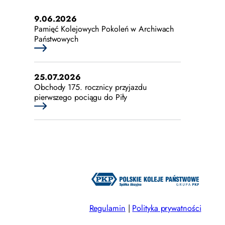
9.06.2026
Pamięć Kolejowych Pokoleń w Archiwach
Państwowych
25.07.2026
Obchody 175. rocznicy przyjazdu
pierwszego pociągu do Piły
25.07.2026
Rodzinna historia kolei i nagradzany film
„Pociągi”
24.07.2026
FUNDACJA „PAROWOZOWNIA
Regulamin
|
Polityka prywatności
CHABÓWKA”