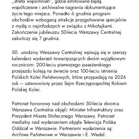
„strefa wspomnień”, gdzie emitowane będą
współczesne i archiwalne nagrania dokumentujące
życie tego miejsca. Ponadto 6 grudnia program
obchodów wzbogacą atrakcje przygotowane specjalnie
z myślą o najmłodszych w związku z Mikołajkami.
Zakończenie jubileuszu 50-lecia Warszawy Centralnej
zakończy się 7 grudnia.
50. urodziny Warszawy Centralnej wpisują się w szerszy
kalendarz wydarzeń towarzyszących dwóm wyjątkowym
rocznicom: 200-leciu pierwszego pasażerskiego
przejazdu koleją na świecie oraz 100-leciu istnienia
Polskich Kolei Państwowych, które przypadają na 2026
rok – ustanowiony przez Sejm Rzeczypospolitej Rokiem
Polskiej Kolei.
Patronat honorowy nad obchodami 50-lecia dworca
Warszawa Centralna objęli: Minister Infrastruktury oraz
Prezydent Miasta Stołecznego Warszawy. Patronat
medialny nad wydarzeniem objęła Telewizja Polska
Oddział w Warszawie. Partnerami wydarzenia są:
Archiwa Państwowe w Warszawie i E. Wedel.